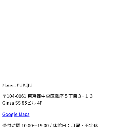
ほくろ/イボ除去（切除）
Ziウェーブリフト
スキンプラス
CONSULTATION
ご予約・ご相談はこちら
院長が丁寧にご相談をお伺いし、あなたに最適なプランをご
提案いたします。
予約する
Maison PUREJU
〒104-0061
東京都中央区銀座５丁目３−１３
Ginza SS 85ビル 4F
Google Maps
受付時間
10:00〜19:00
/ 休診日：
月曜・不定休