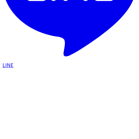
LINE
HOME
/
美容皮膚科
/
サーマZi(RF＋HIFU)
サーマZi(RF＋HIFU)
ハイフと高周波の掛け合わせ。全層アプローチで、たる
みのないシャープな小顔へ。
部位
美容皮膚科
施術名