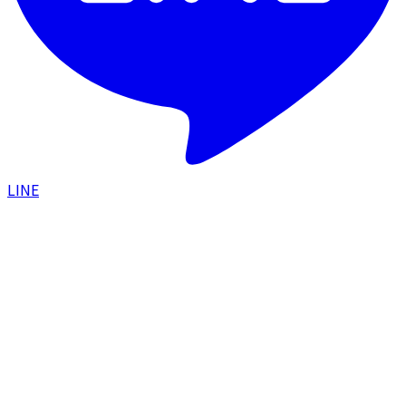
LINE
HOME
/
特定商取引法に基づく表示
LEGAL NOTICE
特定商取引法に基づく表示
販売事業者
医療法人社団Maison PUREJU
院長（責任者）
廣瀬 雅史