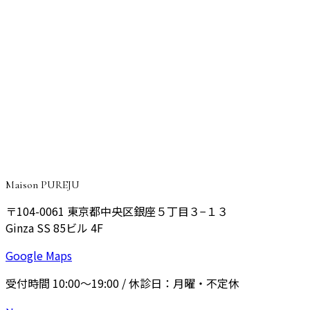
Q
何回くらい通うのがおすすめですか？
Q
ダウンタイムはありますか？
CONSULTATION
ご予約・ご相談はこちら
院長が丁寧にご相談をお伺いし、あなたに最適なプランをご
提案いたします。
予約する
Maison PUREJU
〒104-0061
東京都中央区銀座５丁目３−１３
Ginza SS 85ビル 4F
Google Maps
受付時間
10:00〜19:00
/ 休診日：
月曜・不定休