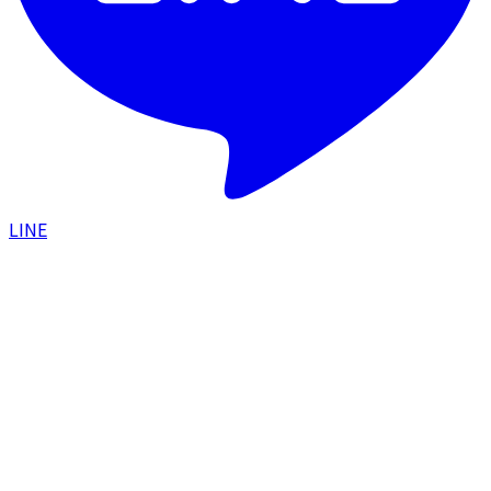
LINE
HOME
/
美容皮膚科
/
ピーリング
ピーリング
ダウンタイムなしで、直後から半端ない艶感。肌のター
ンオーバーを促し、クリアな素肌へ。
部位
美容皮膚科
施術名