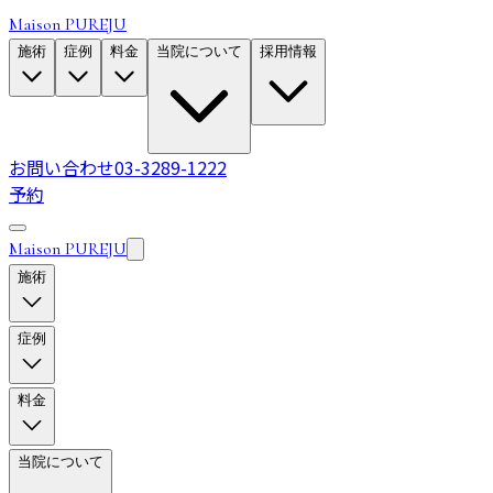
Maison PUREJU
施術
症例
料金
当院について
採用情報
お問い合わせ
03-3289-1222
予約
Maison PUREJU
施術
症例
料金
当院について