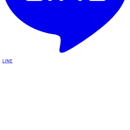
LINE
HOME
/
目
/
二重埋没
二重埋没
生まれつきのような二重。わずかな時間で、朝の自分を
もっと好きになる。
部位
目
施術名