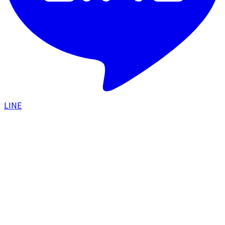
LINE
HOME
/
美容コラム
BEAUTY COLUMN
美容コラム
銀座の美容クリニックがお届けする、美容と健康の読みもの
すべて
施術ガイド
肌悩み・ケア
美容アイテム
美容知識
ライフ
スタイル