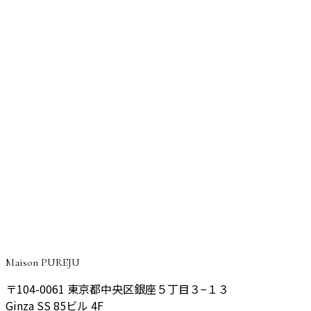
#
日焼け止め
#
PA
#
SPF
美容知識
2023.05.05
シミだけじゃない！紫外線が引き起こすシワ・たるみと光老
化の正体
#
日焼け止め
#
紫外線
#
光老化
CONSULTATION
ご予約・ご相談はこちら
院長が丁寧にご相談をお伺いし、あなたに最適なプランをご
提案いたします。
予約する
Maison PUREJU
〒104-0061
東京都中央区銀座５丁目３−１３
Ginza SS 85ビル 4F