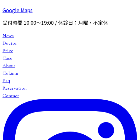
Google Maps
受付時間
10:00〜19:00
/ 休診日：
月曜・不定休
News
Doctor
Price
Case
About
Column
Faq
Reservation
Contact