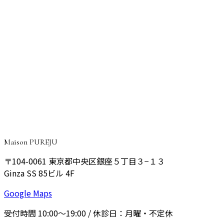
シミの種類4つを徹底解説｜ADM・そばかす・老人性
色素斑・肝斑の特徴とおすすめ治療
CONSULTATION
ご予約・ご相談はこちら
院長が丁寧にご相談をお伺いし、あなたに最適なプランをご
提案いたします。
予約する
Maison PUREJU
〒104-0061
東京都中央区銀座５丁目３−１３
Ginza SS 85ビル 4F
Google Maps
受付時間
10:00〜19:00
/ 休診日：
月曜・不定休