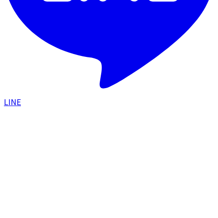
LINE
HOME
/
美容コラム
/
シミ治療を成功させる鍵はプレト
リートメント｜内服・スキンケアで炎症後色素沈着を
予防する方法
肌悩み・ケア
2024.08.21
シミ治療を成功させる鍵はプレトリートメン
ト｜内服・スキンケアで炎症後色素沈着を予
防する方法