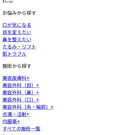
Menu
お悩みから探す
口が気になる
目を変えたい
鼻を整えたい
たるみ・リフト
肌トラブル
施術から探す
美容皮膚科
+
美容外科（目）
+
美容外科（鼻）
+
美容外科（口）
+
美容外科（糸・輪郭）
+
点滴・注射
+
内服薬
+
すべての施術一覧