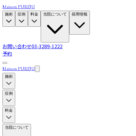
Maison PUREJU
施術
症例
料金
当院について
採用情報
お問い合わせ
03-3289-1222
予約
Maison PUREJU
施術
症例
料金
当院について