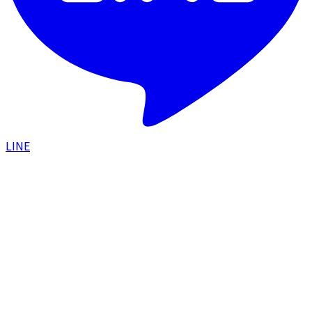
LINE
HOME
/
美容コラム
/
Eライン形成とは｜ヒアルロン酸
注入で横顔の美しさを整えるMaison PUREJUの症例
と施術
施術ガイド
2026.04.04
Eライン形成とは｜ヒアルロン酸注入で横顔
の美しさを整えるMaison PUREJUの症例と
施術