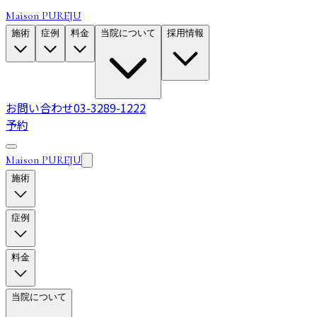
Maison PUREJU
施術
症例
料金
当院について
採用情報
お問い合わせ
03-3289-1222
予約
Maison PUREJU
施術
症例
料金
当院について