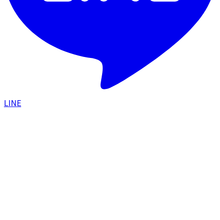
LINE
HOME
/
美容コラム
/
ジェネシス×ピーリング（ジェネ
ピ）｜表皮から真皮まで働きかける夏の美肌ケアコン
ビ
施術ガイド
2025.07.02
ジェネシス×ピーリング（ジェネピ）｜表皮
から真皮まで働きかける夏の美肌ケアコンビ
#
ジェネシス
#
ピーリング
#
ジェネピ
#
角質ケア
#
コラーゲン
#
ターンオーバー
#
毛穴
#
小じわ
#
ツヤ肌
#
ダウンタイムなし