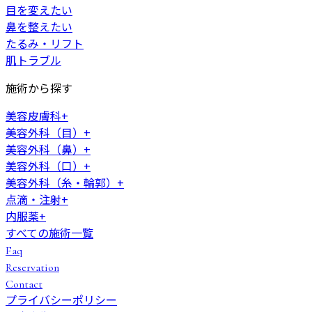
目を変えたい
鼻を整えたい
たるみ・リフト
肌トラブル
施術から探す
美容皮膚科
+
美容外科（目）
+
美容外科（鼻）
+
美容外科（口）
+
美容外科（糸・輪郭）
+
点滴・注射
+
内服薬
+
すべての施術一覧
Faq
Reservation
Contact
プライバシーポリシー