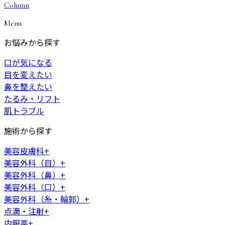
Column
Menu
お悩みから探す
口が気になる
目を変えたい
鼻を整えたい
たるみ・リフト
肌トラブル
施術から探す
美容皮膚科
+
美容外科（目）
+
美容外科（鼻）
+
美容外科（口）
+
美容外科（糸・輪郭）
+
点滴・注射
+
内服薬
+