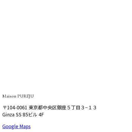
施術ガイド
顔の赤みにはセレックV｜9種類のフィルターで赤み・
シミ・くすみ・毛穴をオーダーメイドで改善するIPL治
療
CONSULTATION
ご予約・ご相談はこちら
院長が丁寧にご相談をお伺いし、あなたに最適なプランをご
提案いたします。
予約する
Maison PUREJU
〒104-0061
東京都中央区銀座５丁目３−１３
Ginza SS 85ビル 4F
Google Maps