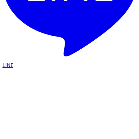
LINE
HOME
/
美容コラム
/
お手元の若返り術2選｜ヒアルロ
ン酸・シルキー注射で手のシワ・すじ・血管をケアす
る方法
施術ガイド
2025.10.28
お手元の若返り術2選｜ヒアルロン酸・シル
キー注射で手のシワ・すじ・血管をケアする
方法