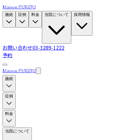
Maison PUREJU
施術
症例
料金
当院について
採用情報
お問い合わせ
03-3289-1222
予約
Maison PUREJU
施術
症例
料金
当院について