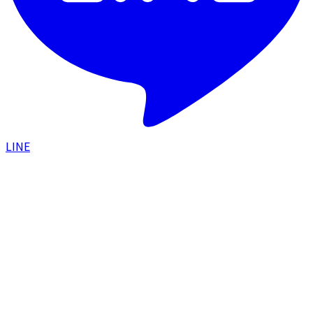
LINE
HOME
/
美容コラム
/
カスタマイズトーニングとは｜肝
斑・くすみ・毛穴をダブルパルスで改善するレーザー
治療
施術ガイド
2023.08.03
カスタマイズトーニングとは｜肝斑・くす
み・毛穴をダブルパルスで改善するレーザー
治療