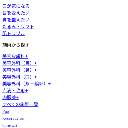
口が気になる
目を変えたい
鼻を整えたい
たるみ・リフト
肌トラブル
施術から探す
美容皮膚科
+
美容外科（目）
+
美容外科（鼻）
+
美容外科（口）
+
美容外科（糸・輪郭）
+
点滴・注射
+
内服薬
+
すべての施術一覧
Faq
Reservation
Contact