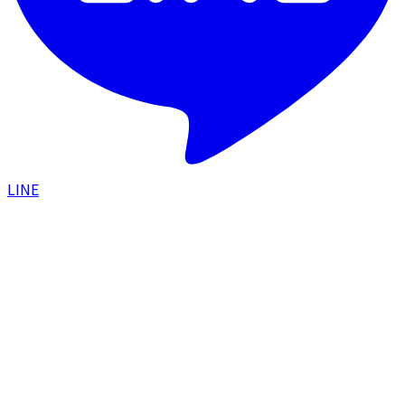
LINE
HOME
/
スタッフブログ
/
年齢に伴うシワのお話｜種類
を知れば最適なケアが見えてくる
2025.08.24
｜
たむちゃんナース
年齢に伴うシワのお話｜種類を知れば最適な
ケアが見えてくる