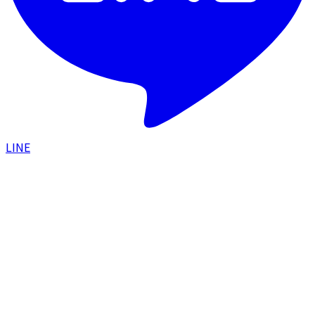
LINE
HOME
/
スタッフブログ
/
美容医療に飛び込んだ頃の大
切な先輩方と食事会｜感謝と尊敬を込めて
日常
2025.06.20
｜
たむちゃんナース
美容医療に飛び込んだ頃の大切な先輩方と食
事会｜感謝と尊敬を込めて
CONTENTS
01
宝物の時間