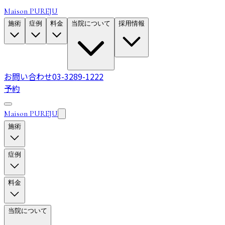
Maison PUREJU
施術
症例
料金
当院について
採用情報
お問い合わせ
03-3289-1222
予約
Maison PUREJU
施術
症例
料金
当院について