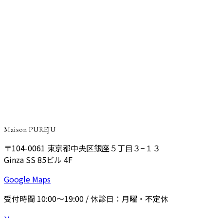
パスタ職人の情熱に感動した休日。こだわりを極める
って素敵
CONSULTATION
ご予約・ご相談はこちら
院長が丁寧にご相談をお伺いし、あなたに最適なプランをご
提案いたします。
予約する
Maison PUREJU
〒104-0061
東京都中央区銀座５丁目３−１３
Ginza SS 85ビル 4F
Google Maps
受付時間
10:00〜19:00
/ 休診日：
月曜・不定休