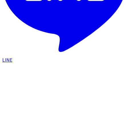
LINE
HOME
/
スタッフブログ
/
美容ナースのリアル購入品紹
介！洗顔編 - 艶つや肌の秘訣教えます
2024.02.22
｜
たむちゃんナース
美容ナースのリアル購入品紹介！洗顔編 - 艶
つや肌の秘訣教えます
CONTENTS
01
レカルカ DREXブライトリーモイストシャインバブ