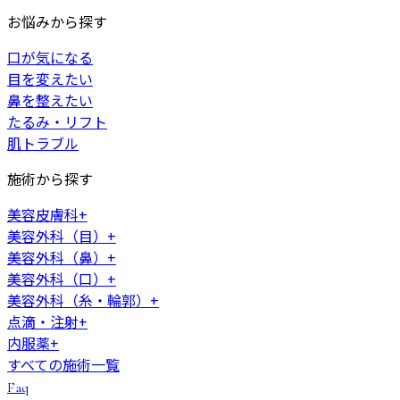
お悩みから探す
口が気になる
目を変えたい
鼻を整えたい
たるみ・リフト
肌トラブル
施術から探す
美容皮膚科
+
美容外科（目）
+
美容外科（鼻）
+
美容外科（口）
+
美容外科（糸・輪郭）
+
点滴・注射
+
内服薬
+
すべての施術一覧
Faq