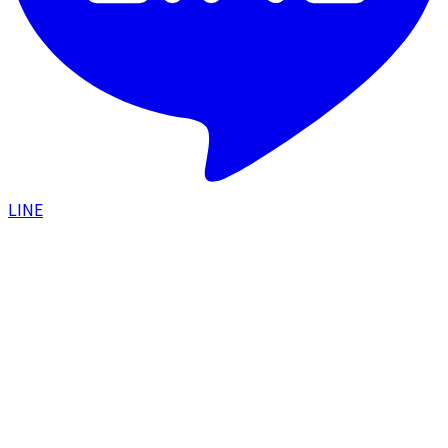
LINE
HOME
/
美容コラム
/
メソナJのピンク・プレミアム2コ
ース比較｜導入薬剤と当院5つのこだわりを徹底解説
施術ガイド
肌悩み・ケア
2024.03.28
メソナJのピンク・プレミアム2コース比較｜
導入薬剤と当院5つのこだわりを徹底解説