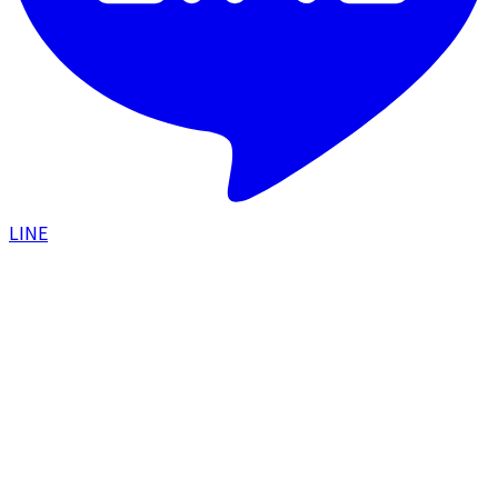
LINE
HOME
/
院長紹介
/
院長ブログ
/
神戸大学の解剖トレーニ
ング(CST)に参加しました — フェイスリフトの解剖
を学ぶ
学会・研修
2026.02.28
神戸大学の解剖トレーニング(CST)に参加し
ました — フェイスリフトの解剖を学ぶ