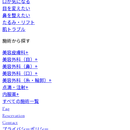
口が気になる
目を変えたい
鼻を整えたい
たるみ・リフト
肌トラブル
施術から探す
美容皮膚科
+
美容外科（目）
+
美容外科（鼻）
+
美容外科（口）
+
美容外科（糸・輪郭）
+
点滴・注射
+
内服薬
+
すべての施術一覧
Faq
Reservation
Contact
プライバシーポリシー