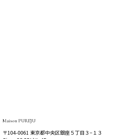
人中短縮＋外側人中＋口唇拡大で唇を全方位から拡大
した術後1週間の症例
口角挙上
口角挙上＋糸リフトで笑い方の邪魔を取り除き上品な
笑顔になった症例
CONSULTATION
ご予約・ご相談はこちら
院長が丁寧にご相談をお伺いし、あなたに最適なプランをご
提案いたします。
予約する
Maison PUREJU
〒104-0061
東京都中央区銀座５丁目３−１３