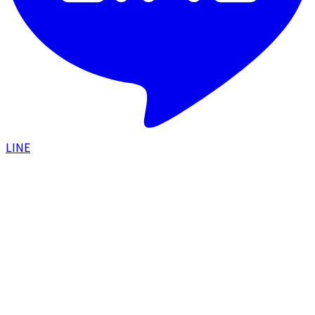
LINE
HOME
/
症例一覧
/
口角挙上で印象アップと中顔面短縮
による小顔効果を実現した症例
口元
2025.04.08
口角挙上で印象アップと中顔面短縮による小
顔効果を実現した症例
#
口角挙上
#
中顔面短縮
#
顔の余白
#
小顔効果
こんなお悩みの方の症例です