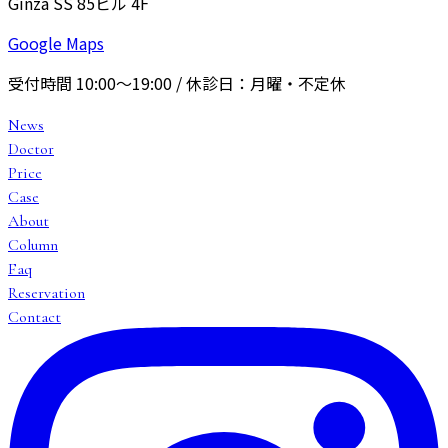
Ginza SS 85ビル 4F
Google Maps
受付時間
10:00〜19:00
/ 休診日：
月曜・不定休
News
Doctor
Price
Case
About
Column
Faq
Reservation
Contact