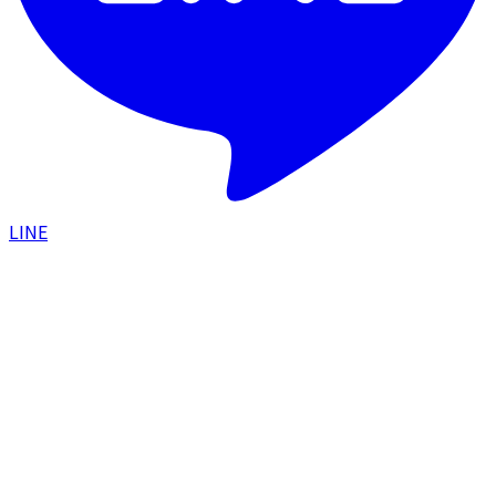
LINE
HOME
/
症例一覧
/
口角挙上で真顔でも口角が上がり印
象が良くなった症例
口元
2024.08.14
口角挙上で真顔でも口角が上がり印象が良く
なった症例
#
口角挙上
#
口角形成
#
顔の余白
#
傷跡が目立たない