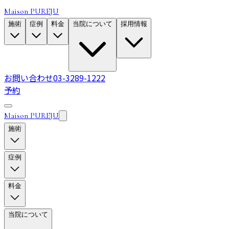
Maison PUREJU
施術
症例
料金
当院について
採用情報
お問い合わせ
03-3289-1222
予約
Maison PUREJU
施術
症例
料金
当院について