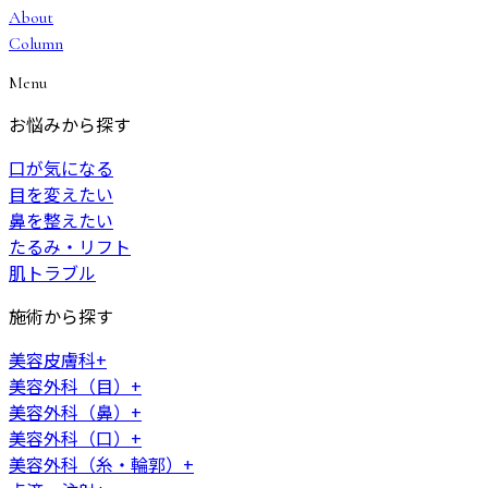
About
Column
Menu
お悩みから探す
口が気になる
目を変えたい
鼻を整えたい
たるみ・リフト
肌トラブル
施術から探す
美容皮膚科
+
美容外科（目）
+
美容外科（鼻）
+
美容外科（口）
+
美容外科（糸・輪郭）
+