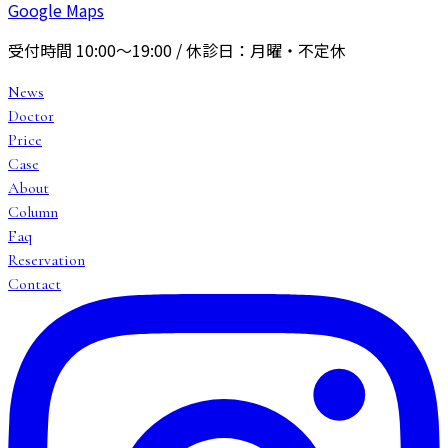
Google Maps
受付時間
10:00〜19:00
/ 休診日：
月曜・不定休
News
Doctor
Price
Case
About
Column
Faq
Reservation
Contact