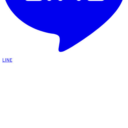
LINE
HOME
/
医療機器一覧
/
セレックV
Xeo V
セレックV
波長・パルス・ジュールを医師が選定し、幅広い肌悩み
に対応する光治療マシン
マシン名
セレックV