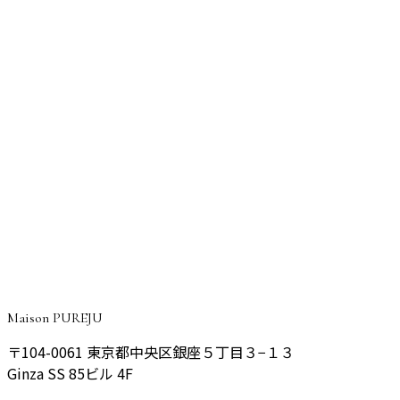
サーマジェン
ポテンツァ
Q+C
KOライト
メソナJ
CONSULTATION
ご予約・ご相談はこちら
マシン治療について、お気軽にカウンセリングでご相談くだ
さい。
予約する
Maison PUREJU
〒104-0061
東京都中央区銀座５丁目３−１３
Ginza SS 85ビル 4F