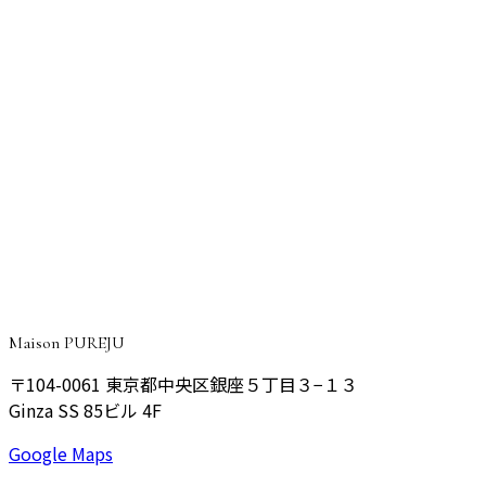
サーマジェン
Q+C
KOライト
メソナJ
CONSULTATION
ご予約・ご相談はこちら
マシン治療について、お気軽にカウンセリングでご相談くだ
さい。
予約する
Maison PUREJU
〒104-0061
東京都中央区銀座５丁目３−１３
Ginza SS 85ビル 4F
Google Maps