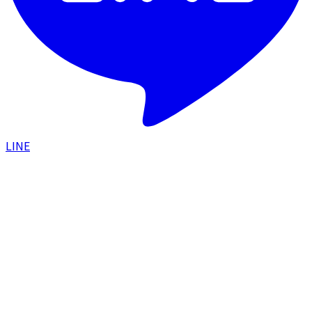
LINE
HOME
/
医療機器一覧
/
ポテンツァ
POTENZA
ポテンツァ
ニキビ跡・毛穴・赤ら顔・肝斑に対応する肌再生系マシ
ンの代表格
マシン名
ポテンツァ