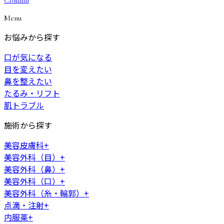
Column
Menu
お悩みから探す
口が気になる
目を変えたい
鼻を整えたい
たるみ・リフト
肌トラブル
施術から探す
美容皮膚科
+
美容外科（目）
+
美容外科（鼻）
+
美容外科（口）
+
美容外科（糸・輪郭）
+
点滴・注射
+
内服薬
+