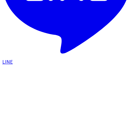
LINE
HOME
/
症例一覧
/
外側人中の傷跡が目立ちにくい位置
と形成外科的なこだわりを示した症例
口元
2025.09.18
外側人中の傷跡が目立ちにくい位置と形成外
科的なこだわりを示した症例
#
外側人中
#
傷跡
#
形成外科
#
口元手術