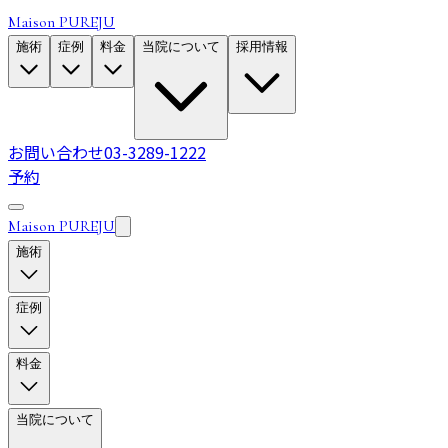
Maison PUREJU
施術
症例
料金
当院について
採用情報
お問い合わせ
03-3289-1222
予約
Maison PUREJU
施術
症例
料金
当院について