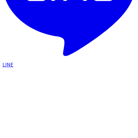
LINE
HOME
/
症例一覧
/
他院人中短縮後の口角挙上＋外側人
中で唇全体のバランスを整えた症例
口元
1ヶ月後
2024.07.24
他院人中短縮後の口角挙上＋外側人中で唇全
体のバランスを整えた症例