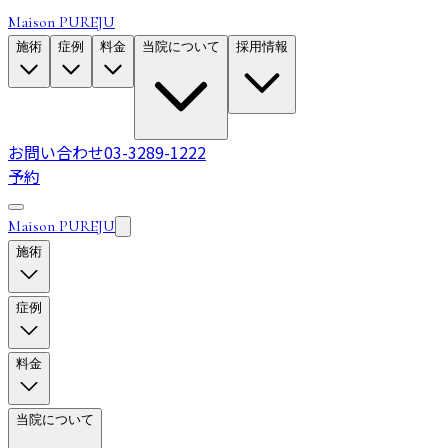
Maison PUREJU
施術
症例
料金
当院について
採用情報
お問い合わせ
03-3289-1222
予約
Maison PUREJU
施術
症例
料金
当院について