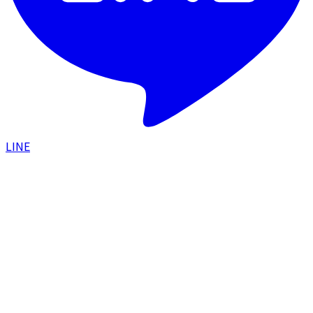
LINE
HOME
/
料金一覧
PRICE LIST
料金一覧
表示価格はすべて税込総額です
皮膚科
外科
点滴
内服薬
化粧品
その他