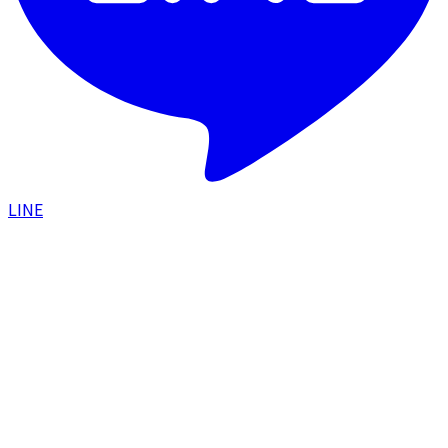
LINE
HOME
/
症例一覧
/
ブレッシングで頑固な毛穴をニード
ルRFと薬剤の相乗効果で改善した症例
スキン治療
2025.11.10
ブレッシングで頑固な毛穴をニードルRFと
薬剤の相乗効果で改善した症例