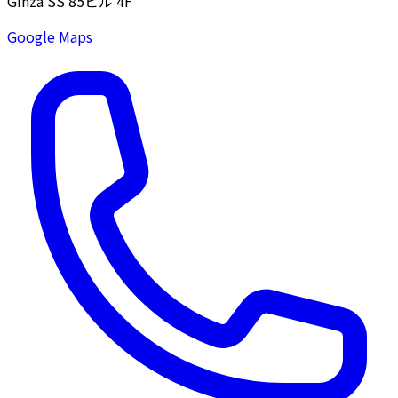
Ginza SS 85ビル 4F
Google Maps