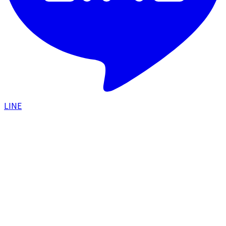
LINE
HOME
/
症例一覧
/
糸リフト＋脂肪吸引の組み合わせで
しっかり小顔に整えた症例
リフトアップ
2024.03.07
糸リフト＋脂肪吸引の組み合わせでしっかり
小顔に整えた症例
#
糸リフト
#
脂肪吸引
#
小顔
#
フェイスライン
#
たるみ治療
#
引
き上げ
#
リフトアップ