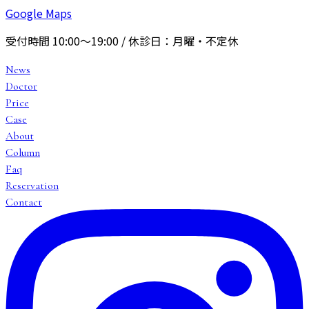
Google Maps
受付時間
10:00〜19:00
/ 休診日：
月曜・不定休
News
Doctor
Price
Case
About
Column
Faq
Reservation
Contact