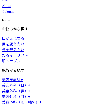
Case
About
Column
Menu
お悩みから探す
口が気になる
目を変えたい
鼻を整えたい
たるみ・リフト
肌トラブル
施術から探す
美容皮膚科
+
美容外科（目）
+
美容外科（鼻）
+
美容外科（口）
+
美容外科（糸・輪郭）
+