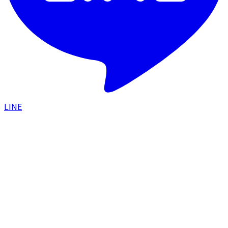
LINE
HOME
/
症例一覧
/
眉下切開＋目頭上切開でまぶたのた
るみを全体的に改善し斜め方向も綺麗になった症例
目元
2025.05.12
眉下切開＋目頭上切開でまぶたのたるみを全
体的に改善し斜め方向も綺麗になった症例
#
眉下切開
#
目頭上切開
#
まぶたのたるみ
#
斜め方向
こんなお悩みの方の症例です