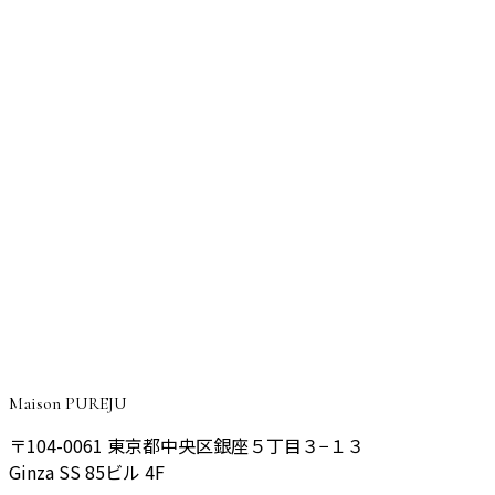
きく改善した症例
目頭上切開
目頭上切開で目頭側のたるみを改善しどこから見ても
すっきりした丸い目元に整えた症例
CONSULTATION
ご予約・ご相談はこちら
院長が丁寧にご相談をお伺いし、あなたに最適なプランをご
提案いたします。
予約する
Maison PUREJU
〒104-0061
東京都中央区銀座５丁目３−１３
Ginza SS 85ビル 4F