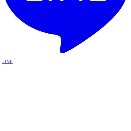
LINE
HOME
/
症例一覧
/
眼瞼下垂手術で本来の自分の目元を
取り戻した症例
目元
2025.02.26
眼瞼下垂手術で本来の自分の目元を取り戻し
た症例
#
眼瞼下垂
#
眼瞼下垂手術
#
目力アップ
#
額のシワ