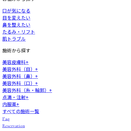
口が気になる
目を変えたい
鼻を整えたい
たるみ・リフト
肌トラブル
施術から探す
美容皮膚科
+
美容外科（目）
+
美容外科（鼻）
+
美容外科（口）
+
美容外科（糸・輪郭）
+
点滴・注射
+
内服薬
+
すべての施術一覧
Faq
Reservation