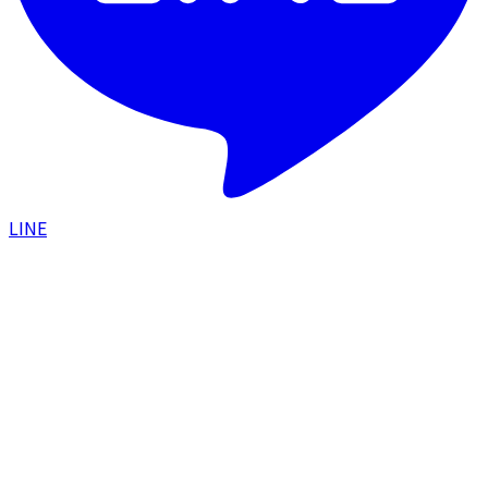
LINE
HOME
/
症例一覧
/
眉下切開＋二重埋没でたるみで隠れ
ていた二重ラインをすっきり出した症例
目元
2023.08.11
眉下切開＋二重埋没でたるみで隠れていた二
重ラインをすっきり出した症例